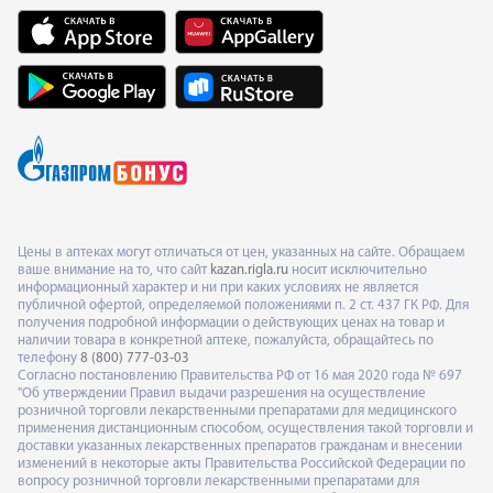
Цены в аптеках могут отличаться от цен, указанных на сайте. Обращаем
ваше внимание на то, что сайт
kazan.rigla.ru
носит исключительно
информационный характер и ни при каких условиях не является
публичной офертой, определяемой положениями п. 2 ст. 437 ГК РФ. Для
получения подробной информации о действующих ценах на товар и
наличии товара в конкретной аптеке, пожалуйста, обращайтесь по
телефону
8 (800) 777-03-03
Согласно постановлению Правительства РФ от 16 мая 2020 года № 697
"Об утверждении Правил выдачи разрешения на осуществление
розничной торговли лекарственными препаратами для медицинского
применения дистанционным способом, осуществления такой торговли и
доставки указанных лекарственных препаратов гражданам и внесении
изменений в некоторые акты Правительства Российской Федерации по
вопросу розничной торговли лекарственными препаратами для