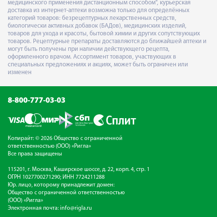
медицинского применения дистанционным способом", курьерская
доставка из интернет-аптеки возможна только для определённых
категорий товаров: безрецептурных лекарственных средств,
биологически активных добавок (БАДов), медицинских изделий,
товаров для ухода и красоты, бытовой химии и других сопутствующих
товаров. Рецептурные препараты доставляются до ближайшей аптеки и
могут быть получены при наличии действующего рецепта,
оформленного врачом. Ассортимент товаров, участвующих в
специальных предложениях и акциях, может быть ограничен или
изменен
8-800-777-03-03
Копирайт: © 2026 Общество с ограниченной
ответственностью (ООО) «Ригла»
Все права защищены
115201, г. Москва, Каширское шоссе, д. 22, корп. 4, стр. 1
ОГРН 1027700271290; ИНН 7724211288
Юр. лицо, которому принадлежит домен:
Общество с ограниченной ответственностью
(ООО) «Ригла»
Электронная почта:
info@rigla.ru