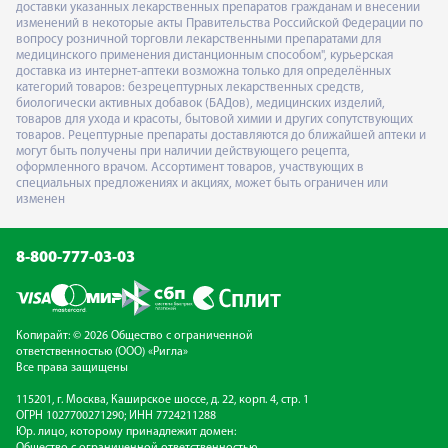
доставки указанных лекарственных препаратов гражданам и внесении
изменений в некоторые акты Правительства Российской Федерации по
вопросу розничной торговли лекарственными препаратами для
медицинского применения дистанционным способом", курьерская
доставка из интернет-аптеки возможна только для определённых
категорий товаров: безрецептурных лекарственных средств,
биологически активных добавок (БАДов), медицинских изделий,
товаров для ухода и красоты, бытовой химии и других сопутствующих
товаров. Рецептурные препараты доставляются до ближайшей аптеки и
могут быть получены при наличии действующего рецепта,
оформленного врачом. Ассортимент товаров, участвующих в
специальных предложениях и акциях, может быть ограничен или
изменен
8-800-777-03-03
Копирайт: © 2026 Общество с ограниченной
ответственностью (ООО) «Ригла»
Все права защищены
115201, г. Москва, Каширское шоссе, д. 22, корп. 4, стр. 1
ОГРН 1027700271290; ИНН 7724211288
Юр. лицо, которому принадлежит домен: