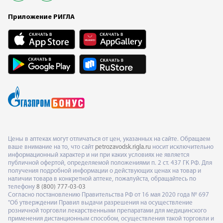
Приложение РИГЛА
Цены в аптеках могут отличаться от цен, указанных на сайте. Обращаем
ваше внимание на то, что сайт
petrozavodsk.rigla.ru
носит исключительно
информационный характер и ни при каких условиях не является
публичной офертой, определяемой положениями п. 2 ст. 437 ГК РФ. Для
получения подробной информации о действующих ценах на товар и
наличии товара в конкретной аптеке, пожалуйста, обращайтесь по
телефону
8 (800) 777-03-03
Согласно постановлению Правительства РФ от 16 мая 2020 года № 697
"Об утверждении Правил выдачи разрешения на осуществление
розничной торговли лекарственными препаратами для медицинского
применения дистанционным способом, осуществления такой торговли и