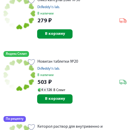
Омез капсулы 20мг №30
Dr.Reddy\'s lab.
В наличии
279
₽
В корзину
Яндекс Сплит
Новиган таблетки №20
Dr.Reddy\'s lab.
В наличии
503
₽
4 ×
126
В Сплит
В корзину
По рецепту
Кеторол раствор для внутривенно и