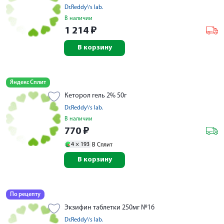
Dr.Reddy\'s lab.
В наличии
1 214
₽
В корзину
Яндекс Сплит
Кеторол гель 2% 50г
Dr.Reddy\'s lab.
В наличии
770
₽
4 ×
193
В Сплит
В корзину
По рецепту
Экзифин таблетки 250мг №16
Dr.Reddy\'s lab.