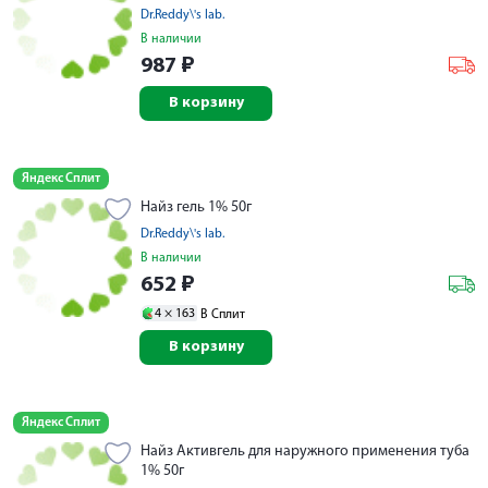
Dr.Reddy\'s lab.
В наличии
987
₽
В корзину
Яндекс Сплит
Найз гель 1% 50г
Dr.Reddy\'s lab.
В наличии
652
₽
4 ×
163
В Сплит
В корзину
Яндекс Сплит
Найз Активгель для наружного применения туба
1% 50г