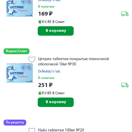
Dr.Reddy\'s lab.
В наличии
169
₽
4 ×
43
В Сплит
В корзину
Яндекс Сплит
Цетрин таблетки покрытые пленочной
оболочкой 10мг №30
Dr.Reddy\'s lab.
В наличии
251
₽
4 ×
63
В Сплит
В корзину
По рецепту
Найз таблетки 100мг №20