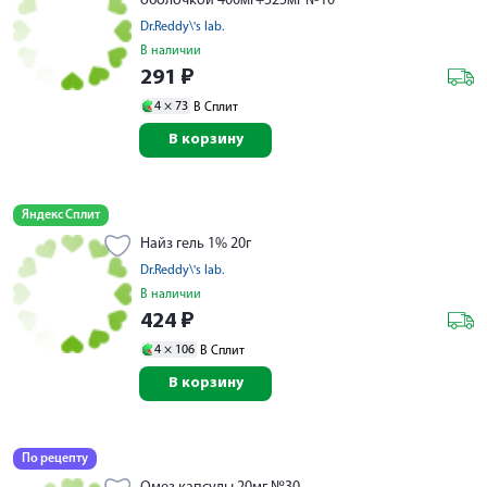
оболочкой 400мг+325мг №10
Dr.Reddy\'s lab.
В наличии
291
₽
4 ×
73
В Сплит
В корзину
Яндекс Сплит
Найз гель 1% 20г
Dr.Reddy\'s lab.
В наличии
424
₽
4 ×
106
В Сплит
В корзину
По рецепту