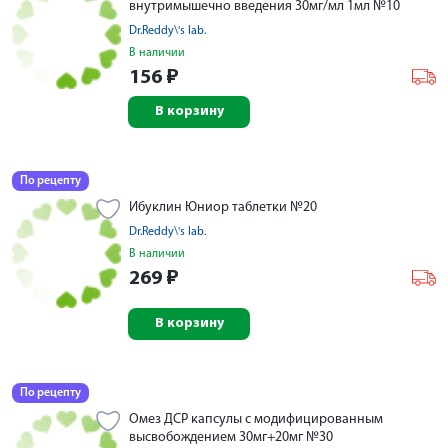
внутримышечно введения 30мг/мл 1мл №10
Dr.Reddy\'s lab.
В наличии
156
₽
В корзину
По рецепту
Ибуклин Юниор таблетки №20
Dr.Reddy\'s lab.
В наличии
269
₽
В корзину
По рецепту
Омез ДСР капсулы с модифицированным
высвобождением 30мг+20мг №30