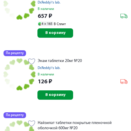
Dr.Reddy\'s lab.
В наличии
657
₽
4 ×
165
В Сплит
В корзину
По рецепту
Энам таблетки 20мг №20
Dr.Reddy\'s lab.
В наличии
126
₽
В корзину
По рецепту
Найзилат таблетки покрытые пленочной
оболочкой 600мг №20