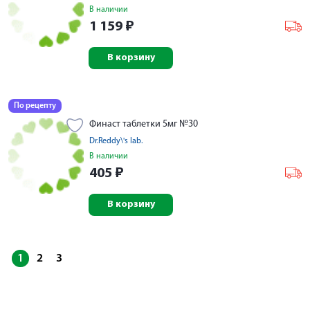
В наличии
1 159
₽
В корзину
По рецепту
Финаст таблетки 5мг №30
Dr.Reddy\'s lab.
В наличии
405
₽
В корзину
1
2
3