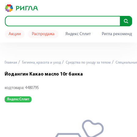
Акции
Распродажа
Яндекс Сплит
Ригла рекомендуе
Главная
Гигиена, красота и уход
Средства по уходу за телом
Специальные 
Йодангин Какао масло 10г банка
код товара:
4480795
Яндекс Сплит