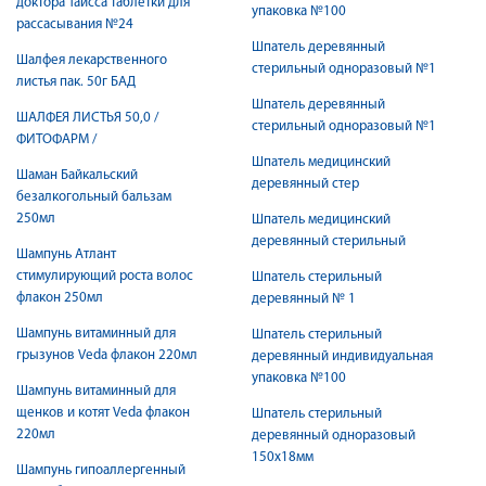
доктора Тайсса таблетки для
упаковка №100
рассасывания №24
Шпатель деревянный
Шалфея лекарственного
стерильный одноразовый №1
листья пак. 50г БАД
Шпатель деревянный
ШАЛФЕЯ ЛИСТЬЯ 50,0 /
стерильный одноразовый №1
ФИТОФАРМ /
Шпатель медицинский
Шаман Байкальский
деревянный стер
безалкогольный бальзам
250мл
Шпатель медицинский
деревянный стерильный
Шампунь Атлант
стимулирующий роста волос
Шпатель стерильный
флакон 250мл
деревянный № 1
Шампунь витаминный для
Шпатель стерильный
грызунов Veda флакон 220мл
деревянный индивидуальная
упаковка №100
Шампунь витаминный для
щенков и котят Veda флакон
Шпатель стерильный
220мл
деревянный одноразовый
150х18мм
Шампунь гипоаллергенный