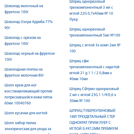
Шприц одноразовый
Шоколад молочный на
трехкомпонентный 3 мл с
фруктозе 100г
иглой 22G 0,7х40мм № 10
Луер
Шоколад Озера Арриба 77%
90г
Шприц одноразовый
трехкомпонентный 5мл №100
Шоколад с орехом на
фруктозе 100г
Шприц с иглой 3х комп 2мл №
100
Шоколад черный на фруктозе
100г
Шприц сфм
трехкомпонентный с надетой
Шоколадная плитка на
иглой 21 g 1 1 / 2 0,8мм x
фруктозе молочная 80г
40мм 10мл
Шолл крем для ног
Шприц СФтрио одноразовый
восстанавливающий против
2 мл с иглой 23G 1 1/4/0,6 x
потрескавшейся кожи пяток
30мм № 100
60мл 10040760
ШПРИЦ ТУБЕРКУЛИНОВЫЙ
Шолл кусачки для ногтей
1МЛ ТРЕХДЕТАЛЬНЫЙ СТЕР
ОДНОКРАТ ПРИМ ЛУЕР C
Шолл набор пилка
ИГЛОЙ 0,4Х12ММ ПРЕМИУМ
электрическая для ухода за