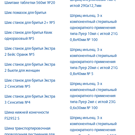
Шиитаке таблетки 560мг №20
иглой 29Gx12,7мм
Шик помазок для бритья
Шприц инъекц. 3-х
компонентный стерильный
Шик станок для бритья 2+ №5
однократного применения
Шик станок для бритья Квик
типа Луер 10мл с иглой 21G
одноразовый №5
0,8х40мм № 100
Шик станок для бритья Экстра
Шприц инъекц. 3-х
2 Бейс Оранж №5
компонентный стерильный
однократного применения
Шик станок для бритья Экстра
типа Луер 20мл с иглой 21G
2 Бьюти для женщин
0,8х40мм № 5
Шик станок для бритья Экстра
Шприц инъекц. 3-х
2 Сенситив №5
компонентный стерильный
однократного применения
Шик станок для бритья Экстра
типа Луер 2мл с иглой 23G
3 Сенситив №4
0,6х30мм № 100
Шина нижней конечности
Шприц инъекц. 3-х
FS2952 S
компонентный стерильный
Шина транспортировочная
однократного применения
проволочная лестничная для