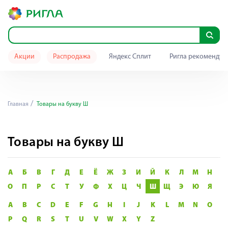
Акции
Распродажа
Яндекс Сплит
Ригла рекомендуе
Главная
Товары на букву Ш
Товары на букву Ш
А
Б
В
Г
Д
Е
Ё
Ж
З
И
Й
К
Л
М
Н
О
П
Р
С
Т
У
Ф
Х
Ц
Ч
Ш
Щ
Э
Ю
Я
A
B
C
D
E
F
G
H
I
J
K
L
M
N
O
P
Q
R
S
T
U
V
W
X
Y
Z