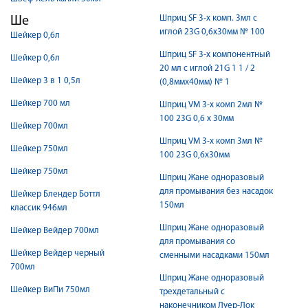
Шприц SF 3-х комп. 3мл с
Ше
иглой 23G 0,6x30мм № 100
Шейкер 0,6л
Шприц SF 3-х компонентный
Шейкер 0,6л
20 мл с иглой 21G 1 1 / 2
Шейкер 3 в 1 0,5л
(0,8ммx40мм) № 1
Шейкер 700 мл
Шприц VM 3-х комп 2мл №
100 23G 0,6 x 30мм
Шейкер 700мл
Шприц VM 3-х комп 3мл №
Шейкер 750мл
100 23G 0,6x30мм
Шейкер 750мл
Шприц Жане одноразовый
для промывания без насадок
Шейкер Блендер Боттл
150мл
классик 946мл
Шприц Жане одноразовый
Шейкер Вейдер 700мл
для промывания со
Шейкер Вейдер черный
сменными насадками 150мл
700мл
Шприц Жане одноразовый
Шейкер ВиПи 750мл
трехдетальный с
наконечником Луер-Лок