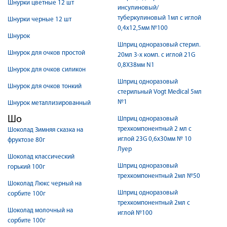
Шнурки цветные 12 шт
инсулиновый/
туберкулиновый 1мл с иглой
Шнурки черные 12 шт
0,4х12,5мм №100
Шнурок
Шприц одноразовый стерил.
Шнурок для очков простой
20мл 3-х комп. с иглой 21G
0,8X38мм N1
Шнурок для очков силикон
Шприц одноразовый
Шнурок для очков тонкий
стерильный Vogt Medical 5мл
№1
Шнурок металлизированный
Шо
Шприц одноразовый
трехкомпонентный 2 мл с
Шоколад Зимняя сказка на
иглой 23G 0,6х30мм № 10
фруктозе 80г
Луер
Шоколад классический
Шприц одноразовый
горький 100г
трехкомпонентный 2мл №50
Шоколад Люкс черный на
Шприц одноразовый
сорбите 100г
трехкомпонентный 2мл с
Шоколад молочный на
иглой №100
сорбите 100г