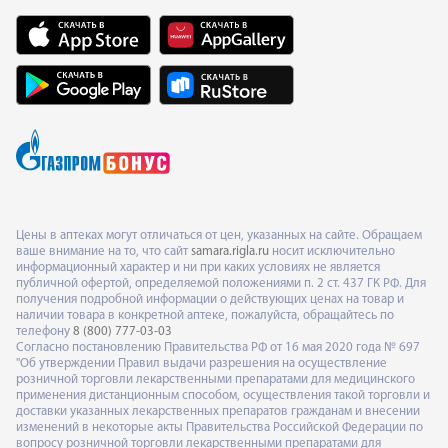
Цены в аптеках могут отличаться от цен, указанных на сайте. Обращаем
ваше внимание на то, что сайт
samara.rigla.ru
носит исключительно
информационный характер и ни при каких условиях не является
публичной офертой, определяемой положениями п. 2 ст. 437 ГК РФ. Для
получения подробной информации о действующих ценах на товар и
наличии товара в конкретной аптеке, пожалуйста, обращайтесь по
телефону
8 (800) 777-03-03
Согласно постановлению Правительства РФ от 16 мая 2020 года № 697
"Об утверждении Правил выдачи разрешения на осуществление
розничной торговли лекарственными препаратами для медицинского
применения дистанционным способом, осуществления такой торговли и
доставки указанных лекарственных препаратов гражданам и внесении
изменений в некоторые акты Правительства Российской Федерации по
вопросу розничной торговли лекарственными препаратами для