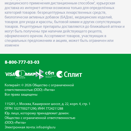
медицинского применения дистанционным способом", курьерская
доставка из интернет-аптеки возможна только для определённых
категорий товаров: безрецептурных лекарственных средств,
биологически активных добавок (БАДов), медицинских изделий,
товаров для ухода и красоты, бытовой химии и других сопутствующих
товаров. Рецептурные препараты доставляются до ближайшей аптеки и
могут быть получены при наличии действующего рецепта,
оформленного врачом. Ассортимент товаров, участвующих в
специальных предложениях и акциях, может быть ограничен или
изменен
8-800-777-03-03
Копирайт: © 2026 Общество с ограниченной
ответственностью (ООО) «Ригла»
Все права защищены
115201, г. Москва, Каширское шоссе, д. 22, корп. 4, стр. 1
ОГРН 1027700271290; ИНН 7724211288
Юр. лицо, которому принадлежит домен:
Общество с ограниченной ответственностью
(ООО) «Ригла»
Электронная почта:
info@rigla.ru