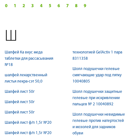
0
1
2
3
4
5
6
7
8
9
Ш
Шалфей Ка вкус меда
технологией GelActiv 1 пара
таблетки для рассасывания
8311358
№18
Шолл подушечки гелевые
шалфей лекарственный
смягчающие удар под пятку
листья лекра-сэт 50,0
10040805
Шалфей лист 50г
Шолл подушечки защитные
гелевые при искривлении
Шалфей лист 50г
пальцев № 2 10040892
Шалфей лист 50г
Шолл подушечки невидимые
гелевые против натертостей
Шалфей лист ф/п 1,5г №20
и мозолей для задников
Шалфей лист ф/п 1,5г №20
обуви