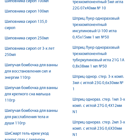
Шиповника сироп 100мл
трехкомпонентный 5мл игла
22G 07х40мм № 10
Шиповника сироп 100мл
Шприц Луер одноразовый
Шиповника сироп 135,0
трехкомпонентный
сироп
инсулиновый U-100 игла
0,45х15мм 1 мл №50
Шиповника сироп 250мл
Шприц Луер одноразовый
Шиповника сироп от 3-х лет
трехкомпонентный
250мл
туберкулиновый игла 21G 1А
Шипучая бомбочка для ванны
0,8х38мм 1 мл №50
для восстановления сил и
Шприц однор. стер. 3-х комп.
энергии 110гр
3мл с иглой 23G 0,6х30мм №
Шипучая бомбочка для ванны
1
для крепкого сна малыша
Шприц однораз. стер. 1мл 3-х
110гр
комп. с иглой 27G 0,4X12мм
Шипучая бомбочка для ванны
N1
для расслабления тела и
Шприц однораз. стер. 2мл 3-х
души 110гр
комп. с иглой 23G 0,6X30мм
ШиСмарт гель-крем уход
N1
вокруг глаз с гиалурон.