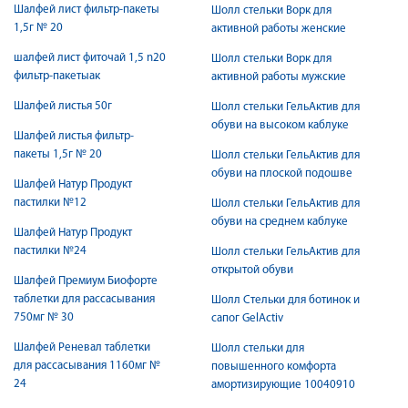
Шалфей лист фильтр-пакеты
Шолл стельки Ворк для
1,5г № 20
активной работы женские
шалфей лист фиточай 1,5 n20
Шолл стельки Ворк для
фильтр-пакетыак
активной работы мужские
Шалфей листья 50г
Шолл стельки ГельАктив для
обуви на высоком каблуке
Шалфей листья фильтр-
пакеты 1,5г № 20
Шолл стельки ГельАктив для
обуви на плоской подошве
Шалфей Натур Продукт
пастилки №12
Шолл стельки ГельАктив для
обуви на среднем каблуке
Шалфей Натур Продукт
пастилки №24
Шолл стельки ГельАктив для
открытой обуви
Шалфей Премиум Биофорте
таблетки для рассасывания
Шолл Стельки для ботинок и
750мг № 30
сапог GelActiv
Шалфей Реневал таблетки
Шолл стельки для
для рассасывания 1160мг №
повышенного комфорта
24
амортизирующие 10040910