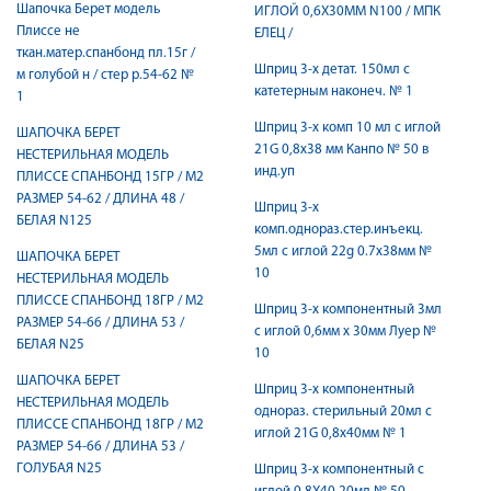
Шапочка Берет модель
ИГЛОЙ 0,6Х30ММ N100 / МПК
Плиссе не
ЕЛЕЦ /
ткан.матер.спанбонд пл.15г /
Шприц 3-х детат. 150мл с
м голубой н / стер р.54-62 №
катетерным наконеч. № 1
1
Шприц 3-х комп 10 мл с иглой
ШАПОЧКА БЕРЕТ
21G 0,8x38 мм Канпо № 50 в
НЕСТЕРИЛЬНАЯ МОДЕЛЬ
инд.уп
ПЛИССЕ СПАНБОНД 15ГР / М2
РАЗМЕР 54-62 / ДЛИНА 48 /
Шприц 3-х
БЕЛАЯ N125
комп.однораз.стер.инъекц.
5мл с иглой 22g 0.7х38мм №
ШАПОЧКА БЕРЕТ
10
НЕСТЕРИЛЬНАЯ МОДЕЛЬ
ПЛИССЕ СПАНБОНД 18ГР / М2
Шприц 3-х компонентный 3мл
РАЗМЕР 54-66 / ДЛИНА 53 /
с иглой 0,6мм х 30мм Луер №
БЕЛАЯ N25
10
ШАПОЧКА БЕРЕТ
Шприц 3-х компонентный
НЕСТЕРИЛЬНАЯ МОДЕЛЬ
однораз. стерильный 20мл с
ПЛИССЕ СПАНБОНД 18ГР / М2
иглой 21G 0,8х40мм № 1
РАЗМЕР 54-66 / ДЛИНА 53 /
ГОЛУБАЯ N25
Шприц 3-х компонентный с