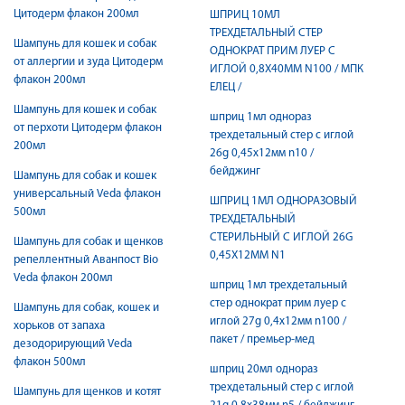
Цитодерм флакон 200мл
ШПРИЦ 10МЛ
ТРЕХДЕТАЛЬНЫЙ СТЕР
Шампунь для кошек и собак
ОДНОКРАТ ПРИМ ЛУЕР C
от аллергии и зуда Цитодерм
ИГЛОЙ 0,8Х40ММ N100 / МПК
флакон 200мл
ЕЛЕЦ /
Шампунь для кошек и собак
шприц 1мл однораз
от перхоти Цитодерм флакон
трехдетальный стер c иглой
200мл
26g 0,45х12мм n10 /
бейджинг
Шампунь для собак и кошек
универсальный Veda флакон
ШПРИЦ 1МЛ ОДНОРАЗОВЫЙ
500мл
ТРЕХДЕТАЛЬНЫЙ
СТЕРИЛЬНЫЙ C ИГЛОЙ 26G
Шампунь для собак и щенков
0,45Х12ММ N1
репеллентный Аванпост Bio
Veda флакон 200мл
шприц 1мл трехдетальный
стер однократ прим луер c
Шампунь для собак, кошек и
иглой 27g 0,4х12мм n100 /
хорьков от запаха
пакет / премьер-мед
дезодорирующий Veda
флакон 500мл
шприц 20мл однораз
трехдетальный стер c иглой
Шампунь для щенков и котят