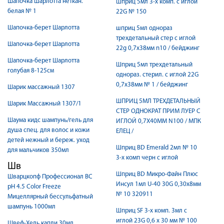
Шапочка Шарлотта неткан.
Шприц 5мл 3-х комп. с иглой
белая № 1
22G № 150
Шапочка-берет Шарлотта
шприц 5мл однораз
трехдетальный стер c иглой
Шапочка-берет Шарлотта
22g 0,7х38мм n10 / бейджинг
Шапочка-берет Шарлотта
Шприц 5мл трехдетальный
голубая 8-125см
однораз. стерил. с иглой 22G
0,7х38мм № 1 / бейджинг
Шарик массажный 1307
ШПРИЦ 5МЛ ТРЕХДЕТАЛЬНЫЙ
Шарик Массажный 1307/1
СТЕР ОДНОКРАТ ПРИМ ЛУЕР C
Шаума кидс шампунь/гель для
ИГЛОЙ 0,7Х40ММ N100 / МПК
душа спец. для волос и кожи
ЕЛЕЦ /
детей нежный и береж. уход
Шприц BD Emerald 2мл № 10
для мальчиков 350мл
3-х комп черн с иглой
Шв
Шприц BD Микро-Файн Плюс
Шварцкопф Профессионал BC
Инсул 1мл U-40 30G 0,30х8мм
pH 4.5 Color Freeze
№ 10 320911
Мицеллярный бессульфатный
шампунь 1000мл
Шприц SF 3-х комп. 3мл с
иглой 23G 0,6 x 30 мм № 100
Швеф-Хель капли 30мл