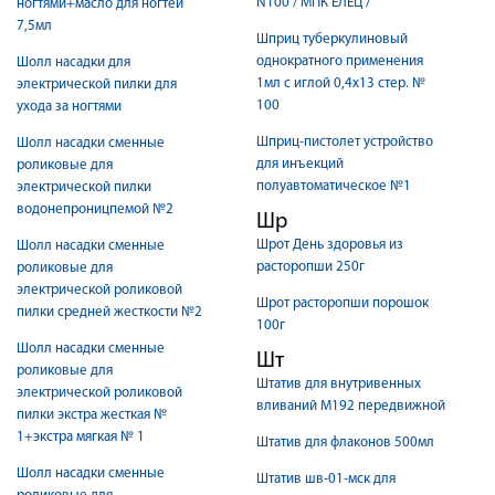
N100 / МПК ЕЛЕЦ /
ногтями+масло для ногтей
7,5мл
Шприц туберкулиновый
однократного применения
Шолл насадки для
1мл с иглой 0,4х13 стер. №
электрической пилки для
100
ухода за ногтями
Шприц-пистолет устройство
Шолл насадки сменные
для инъекций
роликовые для
полуавтоматическое №1
электрической пилки
водонепроницпемой №2
Шр
Шрот День здоровья из
Шолл насадки сменные
расторопши 250г
роликовые для
электрической роликовой
Шрот расторопши порошок
пилки средней жесткости №2
100г
Шолл насадки сменные
Шт
роликовые для
Штатив для внутривенных
электрической роликовой
вливаний М192 передвижной
пилки экстра жесткая №
1+экстра мягкая № 1
Штатив для флаконов 500мл
Шолл насадки сменные
Штатив шв-01-мск для