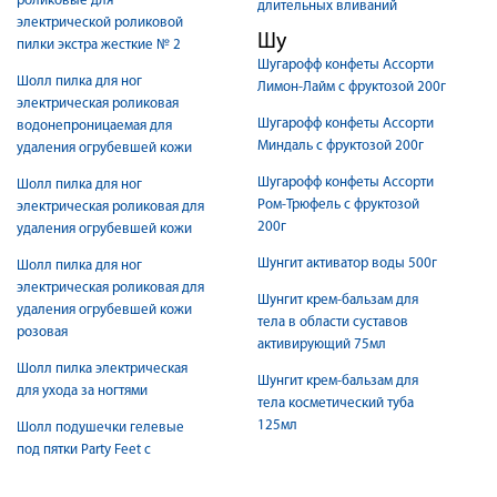
роликовые для
длительных вливаний
электрической роликовой
Шу
пилки экстра жесткие № 2
Шугарофф конфеты Ассорти
Шолл пилка для ног
Лимон-Лайм с фруктозой 200г
электрическая роликовая
Шугарофф конфеты Ассорти
водонепроницаемая для
Миндаль с фруктозой 200г
удаления огрубевшей кожи
Шугарофф конфеты Ассорти
Шолл пилка для ног
Ром-Трюфель с фруктозой
электрическая роликовая для
200г
удаления огрубевшей кожи
Шунгит активатор воды 500г
Шолл пилка для ног
электрическая роликовая для
Шунгит крем-бальзам для
удаления огрубевшей кожи
тела в области суставов
розовая
активирующий 75мл
Шолл пилка электрическая
Шунгит крем-бальзам для
для ухода за ногтями
тела косметический туба
125мл
Шолл подушечки гелевые
под пятки Party Feet с