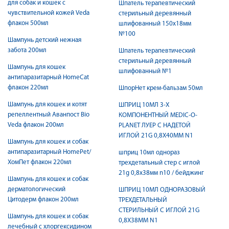
для собак и кошек с
Шпатель терапевтический
чувствительной кожей Veda
стерильный деревянный
флакон 500мл
шлифованный 150х18мм
№100
Шампунь детский нежная
забота 200мл
Шпатель терапевтический
стерильный деревянный
Шампунь для кошек
шлифованный №1
антипаразитарный HomeCat
флакон 220мл
ШпорНет крем-бальзам 50мл
Шампунь для кошек и котят
ШПРИЦ 10МЛ 3-Х
репеллентный Аванпост Bio
КОМПОНЕНТНЫЙ MEDIC-O-
Veda флакон 200мл
PLANET ЛУЕР C НАДЕТОЙ
ИГЛОЙ 21G 0,8X40ММ N1
Шампунь для кошек и собак
антипаразитарный HomePet/
шприц 10мл однораз
ХомПет флакон 220мл
трехдетальный стер c иглой
21g 0,8х38мм n10 / бейджинг
Шампунь для кошек и собак
дерматологический
ШПРИЦ 10МЛ ОДНОРАЗОВЫЙ
Цитодерм флакон 200мл
ТРЕХДЕТАЛЬНЫЙ
СТЕРИЛЬНЫЙ C ИГЛОЙ 21G
Шампунь для кошек и собак
0,8Х38ММ N1
лечебный с хлоргексидином