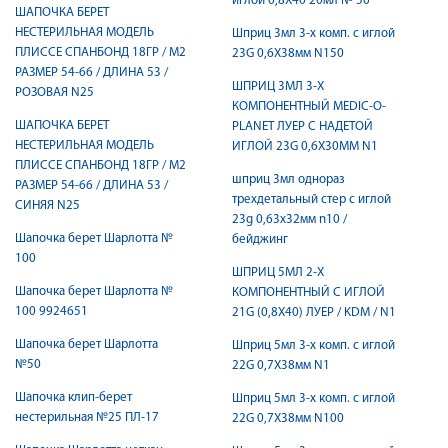
иглой 0,8X40 20мл № 50
ШАПОЧКА БЕРЕТ
НЕСТЕРИЛЬНАЯ МОДЕЛЬ
Шприц 3мл 3-х комп. с иглой
ПЛИССЕ СПАНБОНД 18ГР / М2
23G 0,6X38мм N150
РАЗМЕР 54-66 / ДЛИНА 53 /
ШПРИЦ 3МЛ 3-Х
РОЗОВАЯ N25
КОМПОНЕНТНЫЙ MEDIC-O-
ШАПОЧКА БЕРЕТ
PLANET ЛУЕР C НАДЕТОЙ
НЕСТЕРИЛЬНАЯ МОДЕЛЬ
ИГЛОЙ 23G 0,6X30ММ N1
ПЛИССЕ СПАНБОНД 18ГР / М2
шприц 3мл однораз
РАЗМЕР 54-66 / ДЛИНА 53 /
трехдетальный стер c иглой
СИНЯЯ N25
23g 0,63х32мм n10 /
Шапочка берет Шарлотта №
бейджинг
100
ШПРИЦ 5МЛ 2-Х
Шапочка берет Шарлотта №
КОМПОНЕНТНЫЙ C ИГЛОЙ
100 9924651
21G (0,8X40) ЛУЕР / KDM / N1
Шапочка берет Шарлотта
Шприц 5мл 3-х комп. с иглой
№50
22G 0,7X38мм N1
Шапочка клип-берет
Шприц 5мл 3-х комп. с иглой
нестерильная №25 ПЛ-17
22G 0,7X38мм N100