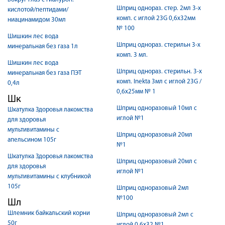
Шприц однораз. стер. 2мл 3-х
кислотой/пептидами/
комп. с иглой 23G 0,6х32мм
ниацинамидом 30мл
№ 100
Шишкин лес вода
Шприц однораз. стерильн 3-х
минеральная без газа 1л
комп. 3 мл.
Шишкин лес вода
Шприц однораз. стерильн. 3-х
минеральная без газа ПЭТ
комп. Inekta 3мл с иглой 23G /
0,4л
0,6х25мм № 1
Шк
Шприц одноразовый 10мл с
Шкатулка Здоровья лакомства
иглой №1
для здоровья
мультивитамины с
Шприц одноразовый 20мл
апельсином 105г
№1
Шкатулка Здоровья лакомства
Шприц одноразовый 20мл с
для здоровья
иглой №1
мультивитамины с клубникой
105г
Шприц одноразовый 2мл
№100
Шл
Шлемник байкальский корни
Шприц одноразовый 2мл с
50г
иглой 0,6х32 №1