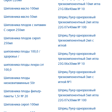
сироп 220мл
трехкомпонентный 10мл игла
Шиповника масло 100мл
21G 08х40мм № 10
Шиповника масло 50мл
Шприц Луер одноразовый
трехкомпонентный 2мл игла
Шиповника плодов с витамин
22G 07х40мм № 100
С сироп 250мл
Шприц Луер одноразовый
Шиповника плодов сироп
трехкомпонентный 2мл с
250мл
иглой
шиповника плоды 100,0 /
Шприц Луер одноразовый
здоровье /
трехкомпонентный 3мл игла
23G 06х30мм № 10
шиповника плоды лекра сэт
100,0
Шприц Луер одноразовый
трехкомпонентный 3мл с
Шиповника плоды
иглой №1
низковитаминные 50г
Шприц Луер одноразовый
Шиповника плоды фильтр-
трехкомпонентный 5мл игла
пакеты 1,5г № 20
22G 07х30мм № 100
Шиповника сироп 100мл
Шприц Луер одноразовый