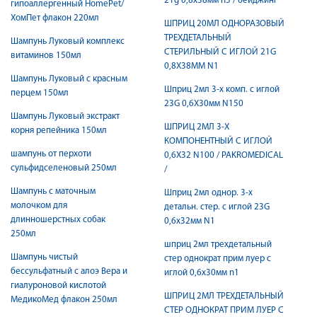
21g 0,8х38мм n5 / бейджинг
гипоаллергенный HomePet/
ХомПет флакон 220мл
ШПРИЦ 20МЛ ОДНОРАЗОВЫЙ
ТРЕХДЕТАЛЬНЫЙ
Шампунь Луковый комплекс
СТЕРИЛЬНЫЙ C ИГЛОЙ 21G
витаминов 150мл
0,8Х38ММ N1
Шампунь Луковый с красным
Шприц 2мл 3-х комп. с иглой
перцем 150мл
23G 0,6X30мм N150
Шампунь Луковый экстракт
ШПРИЦ 2МЛ 3-Х
корня репейника 150мл
КОМПОНЕНТНЫЙ C ИГЛОЙ
шампунь от перхоти
0,6X32 N100 / PAKROMEDICAL
сульфидселеновый 250мл
/
Шампунь с маточным
Шприц 2мл однор. 3-х
молочком для
детальн. стер. с иглой 23G
длинношерстных собак
0,6х32мм N1
250мл
шприц 2мл трехдетальный
Шампунь чистый
стер однократ прим луер c
бессульфатный с алоэ Вера и
иглой 0,6х30мм n1
гиалуроновой кислотой
ШПРИЦ 2МЛ ТРЕХДЕТАЛЬНЫЙ
МедикоМед флакон 250мл
СТЕР ОДНОКРАТ ПРИМ ЛУЕР C