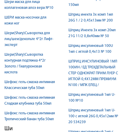
Шери маска для лица
150мл
коллагеновая алоэ вера №10
Шприц инекта 3х комп 1мл
ШЕРИ маска-носочки для
26G 1 / 2 0,45х13мм № 200
кожи ног
Шприц Инекта 3х комп 20мл
Шери(Shary)Сыворотка для
21G 11/2 0,8х40мм № 50
лиц/шеи/декольте 4*2г Лифт-
эксперт
Шприц инсулиновый 100U
1мл с иглой 0,4х13 № 100
Шери(Shary)Сыворотка
контурная подтяжка 4*2г
ШПРИЦ ИНСУЛИНОВЫЙ 1МЛ
Золото / Гиалуроновая
100ИН / ЕД ТРЕХДЕТАЛЬНЫЙ
кислота
СТЕР ОДНОКРАТ ПРИМ ЛУЕР C
ИГЛОЙ 0,4Х12ММ ПРЕМИУМ
Шефокс гель-смазка интимная
N100 / МПК ЕЛЕЦ /
Классическая туба 50мл
Шприц инсулиновый 1мл U-
Шефокс гель-смазка интимная
100 №10
Сладкая клубника туба 50мл
Шприц инсулиновый 1мл U-
Шефокс гель-смазка интимная
100 с иглой 26G 0,45x12мм №
Тропический банан туба 50мл
20 534239
Ши
Шприц инсулиновый 1мл с