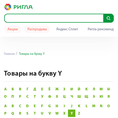
Акции
Распродажа
Яндекс Сплит
Ригла рекомендуе
Главная
Товары на букву Y
Товары на букву Y
А
Б
В
Г
Д
Е
Ё
Ж
З
И
Й
К
Л
М
Н
О
П
Р
С
Т
У
Ф
Х
Ц
Ч
Ш
Щ
Э
Ю
Я
A
B
C
D
E
F
G
H
I
J
K
L
M
N
O
P
Q
R
S
T
U
V
W
X
Y
Z