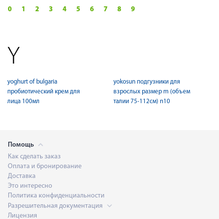
0
1
2
3
4
5
6
7
8
9
Y
yoghurt of bulgaria
yokosun подгузники для
пробиотический крем для
взрослых размер m (объем
лица 100мл
талии 75-112см) n10
Помощь
Как сделать заказ
Оплата и бронирование
Доставка
Это интересно
Политика конфиденциальности
Разрешительная документация
Лицензия