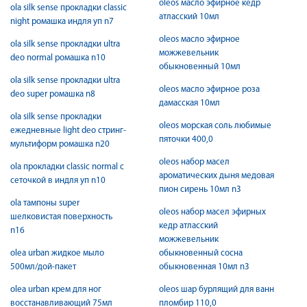
oleos масло эфирное кедр
ola silk sense прокладки classic
атласский 10мл
night ромашка индля уп n7
oleos масло эфирное
ola silk sense прокладки ultra
можжевельник
deo normal ромашка n10
обыкновенный 10мл
ola silk sense прокладки ultra
oleos масло эфирное роза
deo super ромашка n8
дамасская 10мл
ola silk sense прокладки
oleos морская соль любимые
ежедневные light deo стринг-
пяточки 400,0
мультиформ ромашка n20
oleos набор масел
ola прокладки classic normal с
ароматических дыня медовая
сеточкой в индля уп n10
пион сирень 10мл n3
ola тампоны super
oleos набор масел эфирных
шелковистая поверхность
кедр атласский
n16
можжевельник
olea urban жидкое мыло
обыкновенный сосна
500мл/дой-пакет
обыкновенная 10мл n3
olea urban крем для ног
oleos шар бурлящий для ванн
восстанавливающий 75мл
пломбир 110,0