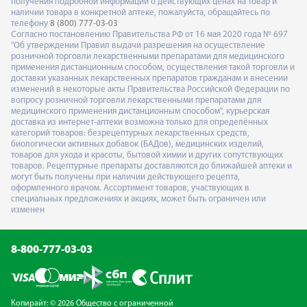
получения подробной информации о действующих ценах на товар и
наличии товара в конкретной аптеке, пожалуйста, обращайтесь по
телефону
8 (800) 777-03-03
Согласно постановлению Правительства РФ от 16 мая 2020 года № 697
"Об утверждении Правил выдачи разрешения на осуществление
розничной торговли лекарственными препаратами для медицинского
применения дистанционным способом, осуществления такой торговли и
доставки указанных лекарственных препаратов гражданам и внесении
изменений в некоторые акты Правительства Российской Федерации по
вопросу розничной торговли лекарственными препаратами для
медицинского применения дистанционным способом", курьерская
доставка из интернет-аптеки возможна только для определённых
категорий товаров: безрецептурных лекарственных средств,
биологически активных добавок (БАДов), медицинских изделий,
товаров для ухода и красоты, бытовой химии и других сопутствующих
товаров. Рецептурные препараты доставляются до ближайшей аптеки и
могут быть получены при наличии действующего рецепта,
оформленного врачом. Ассортимент товаров, участвующих в
специальных предложениях и акциях, может быть ограничен или
изменен
8-800-777-03-03
Копирайт: © 2026 Общество с ограниченной