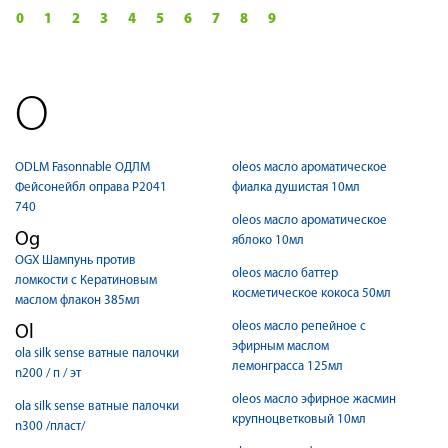
0
1
2
3
4
5
6
7
8
9
O
ODLM Fasonnable ОДЛМ
oleos масло ароматическое
Фейсонейбл оправа Р2041
фиалка душистая 10мл
740
oleos масло ароматическое
Og
яблоко 10мл
OGX Шампунь против
oleos масло баттер
ломкости с Кератиновым
косметическое кокоса 50мл
маслом флакон 385мл
oleos масло репейное с
Ol
эфирным маслом
ola silk sense ватные палочки
лемонграсса 125мл
n200 / п / эт
oleos масло эфирное жасмин
ola silk sense ватные палочки
крупноцветковый 10мл
n300 /пласт/