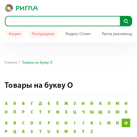
Акции
Распродажа
Яндекс Сплит
Ригла рекомендуе
Главная
Товары на букву O
Товары на букву O
А
Б
В
Г
Д
Е
Ё
Ж
З
И
Й
К
Л
М
Н
О
П
Р
С
Т
У
Ф
Х
Ц
Ч
Ш
Щ
Э
Ю
Я
A
B
C
D
E
F
G
H
I
J
K
L
M
N
O
P
Q
R
S
T
U
V
W
X
Y
Z